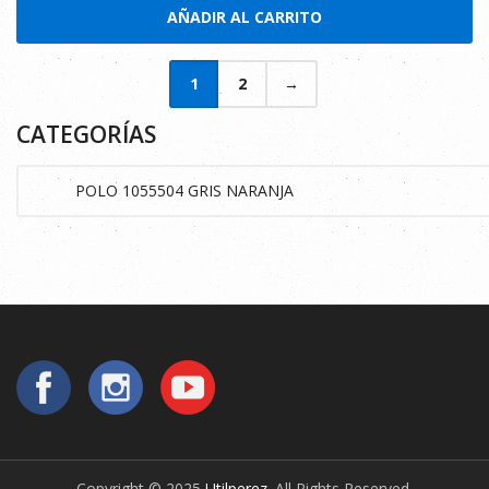
AÑADIR AL CARRITO
1
2
→
CATEGORÍAS
Copyright © 2025
Utilperez
. All Rights Reserved.