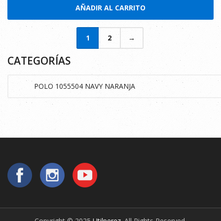
AÑADIR AL CARRITO
1
2
→
CATEGORÍAS
Copyright © 2025
Utilperez
. All Rights Reserved.