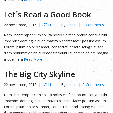
Let´s Read a Good Book
22 noviembre, 2015
Like
By
admin
0 Comments
Nam liber tempor cum soluta nobis eleifend option congue nihil
imperdiet doming id quod mazim placerat facer possim assum.
Lorem ipsum dolor sit amet, consectetuer adipiscing elit, sed
diam nonummy nibh euismod tincidunt ut laoreet dolore magna
aliquam era
Read More
The Big City Skyline
22 noviembre, 2015
Like
By
admin
0 Comments
Nam liber tempor cum soluta nobis eleifend option congue nihil
imperdiet doming id quod mazim placerat facer possim assum.
Lorem ipsum dolor sit amet, consectetuer adipiscing elit, sed
diam nonummy nibh euismod tincidunt ut laoreet dolore magna