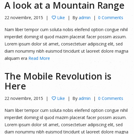
A look at a Mountain Range
22 noviembre, 2015
Like
By
admin
0 Comments
Nam liber tempor cum soluta nobis eleifend option congue nihil
imperdiet doming id quod mazim placerat facer possim assum.
Lorem ipsum dolor sit amet, consectetuer adipiscing elit, sed
diam nonummy nibh euismod tincidunt ut laoreet dolore magna
aliquam era
Read More
The Mobile Revolution is
Here
22 noviembre, 2015
Like
By
admin
0 Comments
Nam liber tempor cum soluta nobis eleifend option congue nihil
imperdiet doming id quod mazim placerat facer possim assum.
Lorem ipsum dolor sit amet, consectetuer adipiscing elit, sed
diam nonummy nibh euismod tincidunt ut laoreet dolore magna