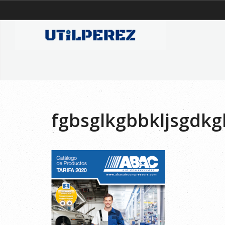
fgbsglkgbbkljsgdkg