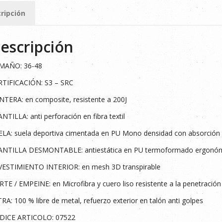
ad
ripción
escripción
MAÑO: 36-48
RTIFICACIÓN: S3 – SRC
TERA: en composite, resistente a 200J
NTILLA: anti perforación en fibra textil
LA: suela deportiva cimentada en PU Mono densidad con absorción d
ANTILLA DESMONTABLE: antiestática en PU termoformado ergonó
VESTIMIENTO INTERIOR: en mesh 3D transpirable
TE / EMPEINE: en Microfibra y cuero liso resistente a la penetración
RA: 100 % libre de metal, refuerzo exterior en talón anti golpes
DICE ARTICOLO: 07522