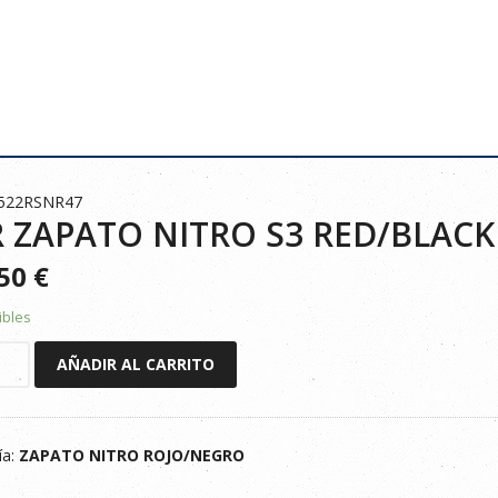
7522RSNR47
 ZAPATO NITRO S3 RED/BLACK 
850
€
ibles
AÑADIR AL CARRITO
O
ía:
ZAPATO NITRO ROJO/NEGRO
ACK