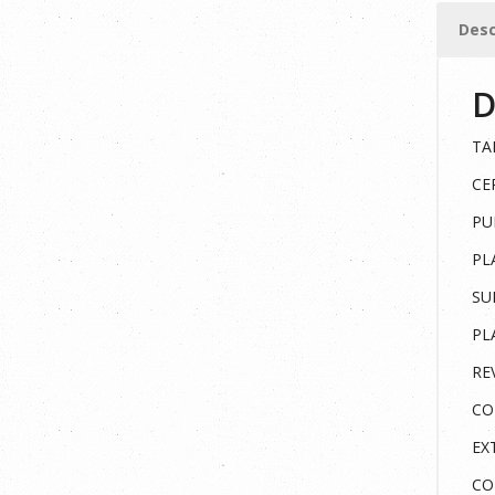
cantid
Desc
D
TA
CE
PUN
PLA
SUE
PL
RE
COR
EXT
CO