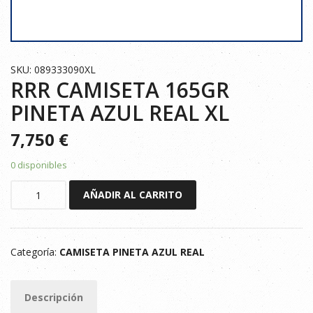
SKU: 089333090XL
RRR CAMISETA 165GR
PINETA AZUL REAL XL
7,750
€
0 disponibles
RRR
AÑADIR AL CARRITO
CAMISETA
165GR
PINETA
Categoría:
CAMISETA PINETA AZUL REAL
AZUL
REAL
XL
Descripción
cantidad