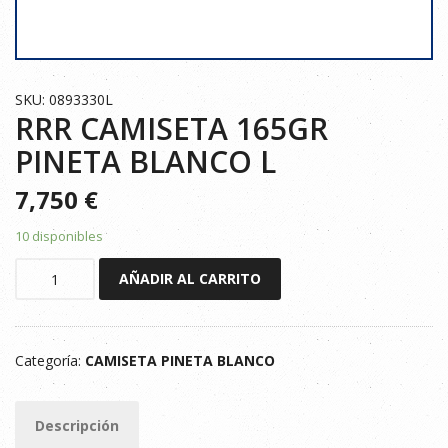
SKU: 0893330L
RRR CAMISETA 165GR
PINETA BLANCO L
7,750
€
10 disponibles
RRR
AÑADIR AL CARRITO
CAMISETA
165GR
PINETA
Categoría:
CAMISETA PINETA BLANCO
BLANCO
L
cantidad
Descripción