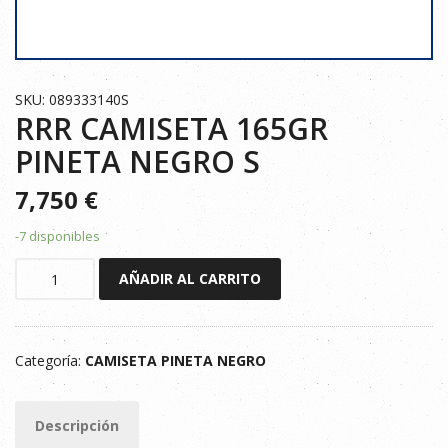
SKU: 089333140S
RRR CAMISETA 165GR
PINETA NEGRO S
7,750
€
-7 disponibles
RRR
AÑADIR AL CARRITO
CAMISETA
165GR
PINETA
Categoría:
CAMISETA PINETA NEGRO
NEGRO
S
cantidad
Descripción