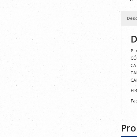
TEJIDO
ANTIBA
Desc
36
cantid
D
PL
CÓ
CA
TAL
CA
FI
Fac
Pro