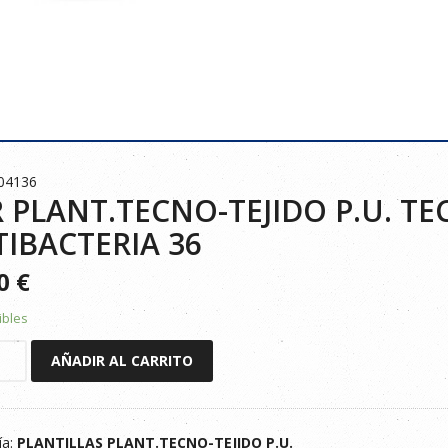
04136
 PLANT.TECNO-TEJIDO P.U. TE
IBACTERIA 36
30
€
ibles
AÑADIR AL CARRITO
TECNO-
ía:
PLANTILLAS PLANT.TECNO-TEJIDO P.U.
-