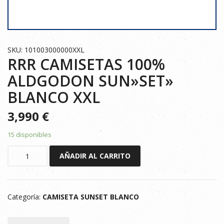
SKU: 101003000000XXL
RRR CAMISETAS 100%
ALDGODON SUN»SET»
BLANCO XXL
3,990
€
15 disponibles
RRR
AÑADIR AL CARRITO
CAMISETAS
100%
ALDGODON
Categoría:
CAMISETA SUNSET BLANCO
SUN"SET"
BLANCO
XXL