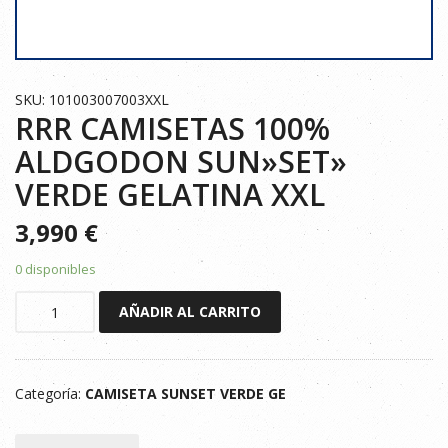
SKU: 101003007003XXL
RRR CAMISETAS 100%
ALDGODON SUN»SET»
VERDE GELATINA XXL
3,990
€
0 disponibles
RRR
AÑADIR AL CARRITO
CAMISETAS
100%
ALDGODON
Categoría:
CAMISETA SUNSET VERDE GE
SUN"SET"
VERDE
GELATINA