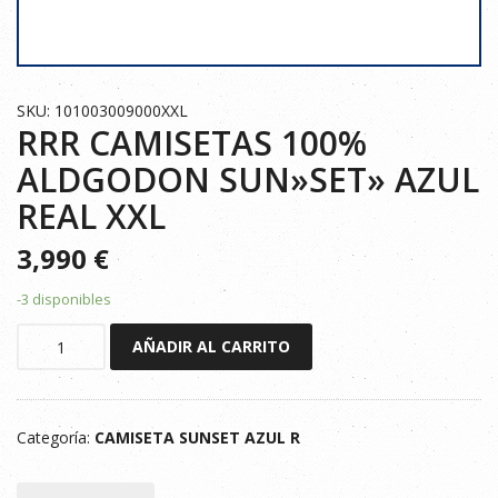
SKU: 101003009000XXL
RRR CAMISETAS 100%
ALDGODON SUN»SET» AZUL
REAL XXL
3,990
€
-3 disponibles
RRR
AÑADIR AL CARRITO
CAMISETAS
100%
ALDGODON
Categoría:
CAMISETA SUNSET AZUL R
SUN"SET"
AZUL
REAL