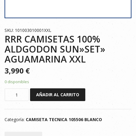
SKU: 101003010001XXL
RRR CAMISETAS 100%
ALDGODON SUN»SET»
AGUAMARINA XXL
3,990
€
0 disponibles
RRR
AÑADIR AL CARRITO
CAMISETAS
100%
ALDGODON
Categoría:
CAMISETA TECNICA 105506 BLANCO
SUN"SET"
AGUAMARINA
XXL