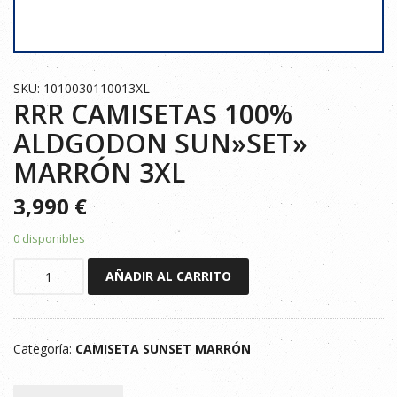
SKU: 1010030110013XL
RRR CAMISETAS 100%
ALDGODON SUN»SET»
MARRÓN 3XL
3,990
€
0 disponibles
RRR
AÑADIR AL CARRITO
CAMISETAS
100%
ALDGODON
Categoría:
CAMISETA SUNSET MARRÓN
SUN"SET"
MARRÓN
3XL