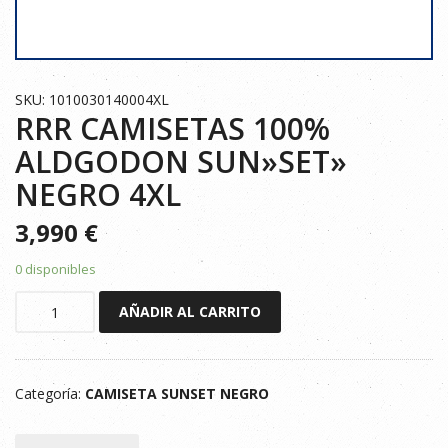
SKU: 1010030140004XL
RRR CAMISETAS 100%
ALDGODON SUN»SET»
NEGRO 4XL
3,990
€
0 disponibles
RRR
AÑADIR AL CARRITO
CAMISETAS
100%
ALDGODON
Categoría:
CAMISETA SUNSET NEGRO
SUN"SET"
NEGRO
4XL