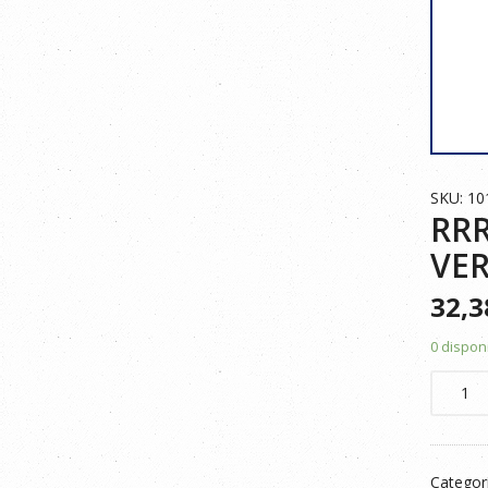
SKU: 1
RRR
VER
32,
0 dispon
RRR
CHALE
PONGE
RIPSTO
Categor
240T