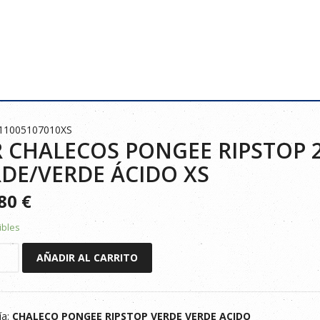
011005107010XS
 CHALECOS PONGEE RIPSTOP 2
DE/VERDE ÁCIDO XS
380
€
ibles
AÑADIR AL CARRITO
COS
E
P
ía:
CHALECO PONGEE RIPSTOP VERDE VERDE ACIDO