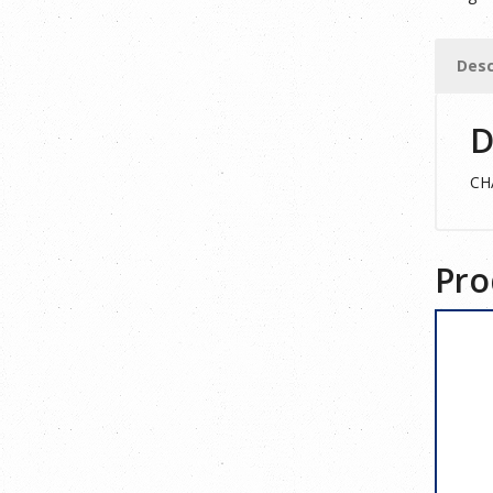
MIG
2.0
Desc
VERDE/
ÁCIDO
D
XS
cantid
CH
Pro