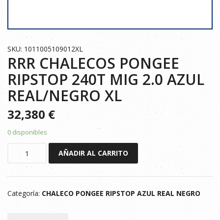
SKU: 1011005109012XL
RRR CHALECOS PONGEE
RIPSTOP 240T MIG 2.0 AZUL
REAL/NEGRO XL
32,380
€
0 disponibles
RRR
AÑADIR AL CARRITO
CHALECOS
PONGEE
RIPSTOP
Categoría:
CHALECO PONGEE RIPSTOP AZUL REAL NEGRO
240T
MIG
2.0