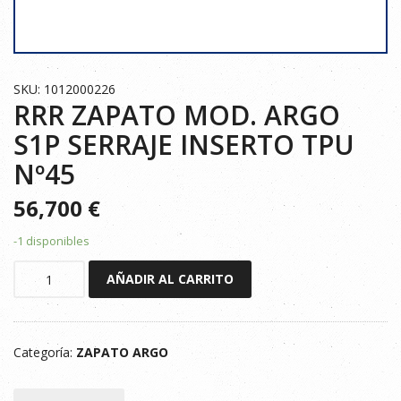
SKU: 1012000226
RRR ZAPATO MOD. ARGO
S1P SERRAJE INSERTO TPU
Nº45
56,700
€
-1 disponibles
RRR
AÑADIR AL CARRITO
ZAPATO
MOD.
ARGO
Categoría:
ZAPATO ARGO
S1P
SERRAJE
INSERTO