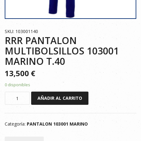
SKU: 103001140
RRR PANTALON
MULTIBOLSILLOS 103001
MARINO T.40
13,500
€
0 disponibles
RRR
AÑADIR AL CARRITO
PANTALON
MULTIBOLSILLOS
103001
Categoría:
PANTALON 103001 MARINO
MARINO
T.40
cantidad