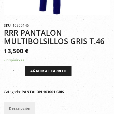
SKU: 10300146
RRR PANTALON
MULTIBOLSILLOS GRIS T.46
13,500
€
2 disponibles
RRR
AÑADIR AL CARRITO
PANTALON
MULTIBOLSILLOS
GRIS
Categoría:
PANTALON 103001 GRIS
T.46
cantidad
Descripción