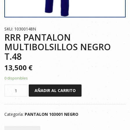
SKU: 10300148N
RRR PANTALON
MULTIBOLSILLOS NEGRO
T.48
13,500
€
0 disponibles
RRR
AÑADIR AL CARRITO
PANTALON
MULTIBOLSILLOS
NEGRO
Categoría:
PANTALON 103001 NEGRO
T.48
cantidad