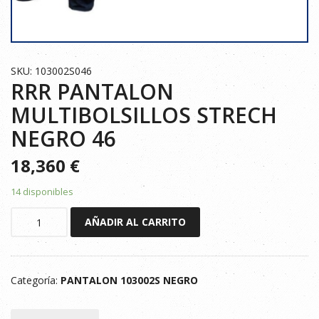
SKU: 103002S046
RRR PANTALON
MULTIBOLSILLOS STRECH
NEGRO 46
18,360
€
14 disponibles
RRR
AÑADIR AL CARRITO
PANTALON
MULTIBOLSILLOS
STRECH
Categoría:
PANTALON 103002S NEGRO
NEGRO
46
cantidad