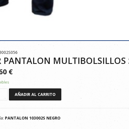
3002S056
R PANTALON MULTIBOLSILLOS 
360
€
nibles
AÑADIR AL CARRITO
LON
OLSILLOS
ía:
PANTALON 103002S NEGRO