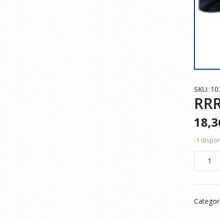
SKU: 10
RR
18,
-1 dispo
RRR
PANTA
MULTIB
STRECH
Categor
NEGRO
56