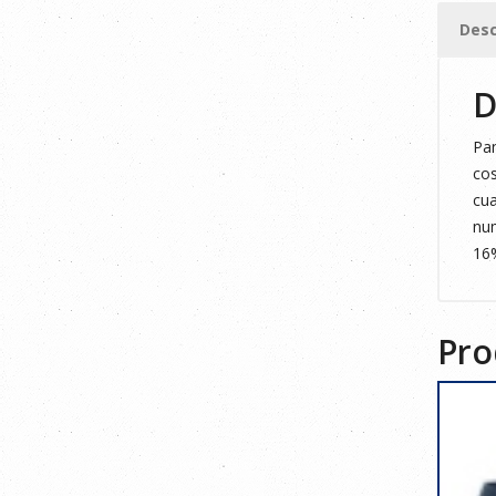
cantid
Desc
D
Pan
cos
cua
num
16
Pro