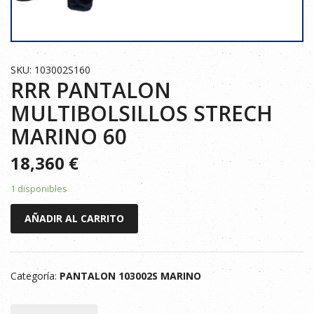
SKU: 103002S160
RRR PANTALON
MULTIBOLSILLOS STRECH
MARINO 60
18,360
€
1 disponibles
RRR
AÑADIR AL CARRITO
PANTALON
MULTIBOLSILLOS
STRECH
Categoría:
PANTALON 103002S MARINO
MARINO
60
cantidad