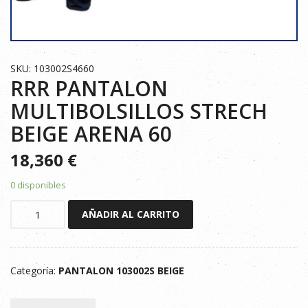
SKU: 103002S4660
RRR PANTALON
MULTIBOLSILLOS STRECH
BEIGE ARENA 60
18,360
€
0 disponibles
RRR
AÑADIR AL CARRITO
PANTALON
MULTIBOLSILLOS
STRECH
Categoría:
PANTALON 103002S BEIGE
BEIGE
ARENA
60