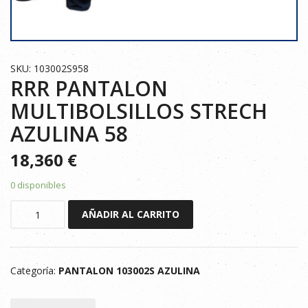
SKU: 103002S958
RRR PANTALON
MULTIBOLSILLOS STRECH
AZULINA 58
18,360
€
0 disponibles
RRR
AÑADIR AL CARRITO
PANTALON
MULTIBOLSILLOS
STRECH
Categoría:
PANTALON 103002S AZULINA
AZULINA
58
cantidad