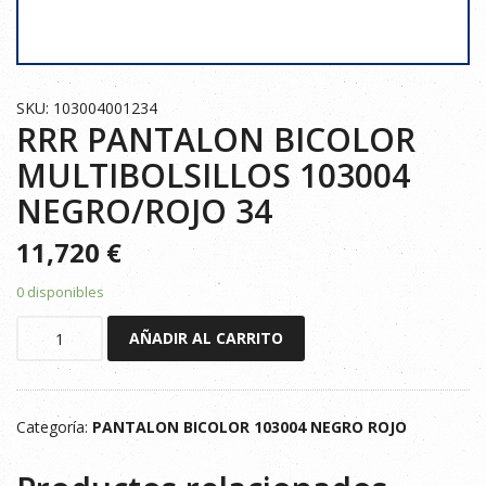
SKU: 103004001234
RRR PANTALON BICOLOR
MULTIBOLSILLOS 103004
NEGRO/ROJO 34
11,720
€
0 disponibles
RRR
AÑADIR AL CARRITO
PANTALON
BICOLOR
MULTIBOLSILLOS
Categoría:
PANTALON BICOLOR 103004 NEGRO ROJO
103004
NEGRO/ROJO
34