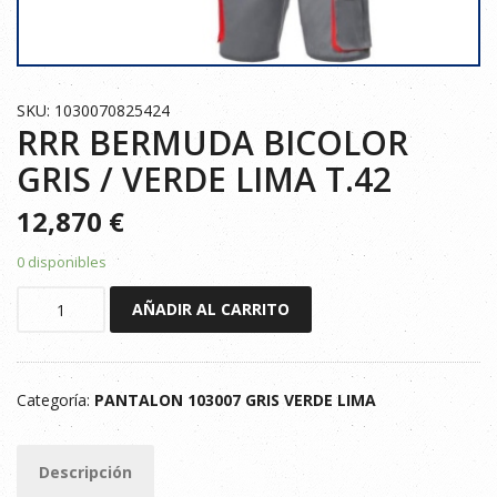
SKU: 1030070825424
RRR BERMUDA BICOLOR
GRIS / VERDE LIMA T.42
12,870
€
0 disponibles
RRR
AÑADIR AL CARRITO
BERMUDA
BICOLOR
GRIS
Categoría:
PANTALON 103007 GRIS VERDE LIMA
/
VERDE
LIMA
Descripción
T.42