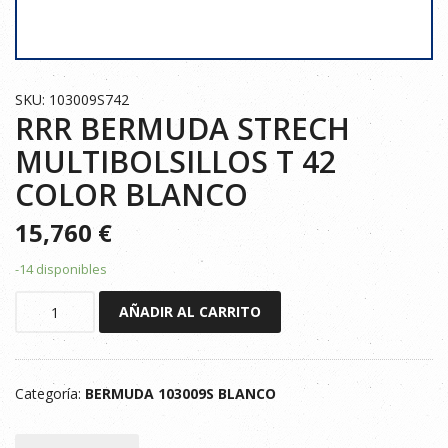
SKU: 103009S742
RRR BERMUDA STRECH
MULTIBOLSILLOS T 42
COLOR BLANCO
15,760
€
-14 disponibles
RRR
AÑADIR AL CARRITO
BERMUDA
STRECH
MULTIBOLSILLOS
Categoría:
BERMUDA 103009S BLANCO
T
42
COLOR