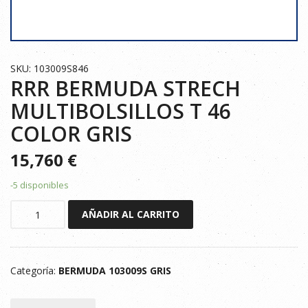
SKU: 103009S846
RRR BERMUDA STRECH
MULTIBOLSILLOS T 46
COLOR GRIS
15,760
€
-5 disponibles
RRR
AÑADIR AL CARRITO
BERMUDA
STRECH
MULTIBOLSILLOS
Categoría:
BERMUDA 103009S GRIS
T
46
COLOR