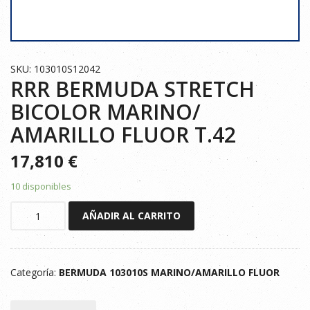
SKU: 103010S12042
RRR BERMUDA STRETCH
BICOLOR MARINO/
AMARILLO FLUOR T.42
17,810
€
10 disponibles
RRR
AÑADIR AL CARRITO
BERMUDA
STRETCH
BICOLOR
Categoría:
BERMUDA 103010S MARINO/AMARILLO FLUOR
MARINO/
AMARILLO
FLUOR