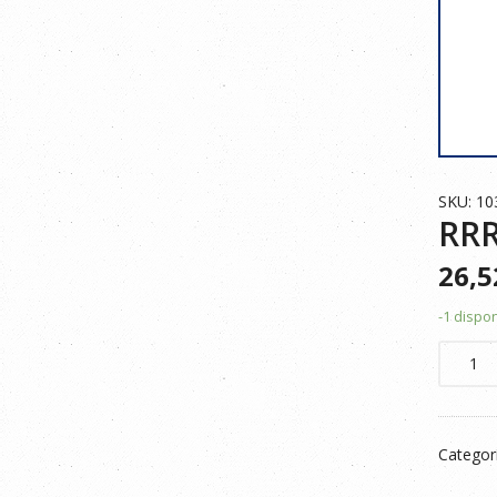
SKU: 10
RR
26,
-1 dispo
RRR
PANTA
ALGOD
STRET
Categor
NEGRO
T.XXL