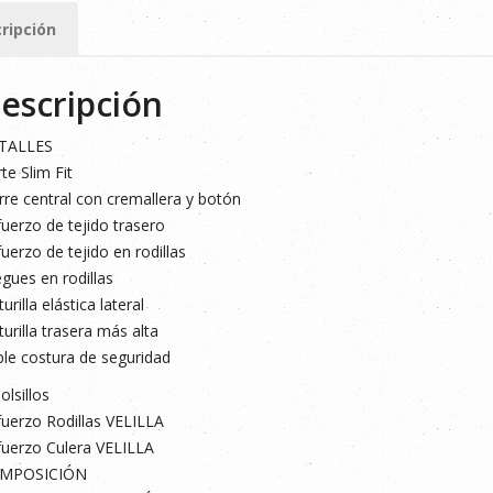
ad
ripción
escripción
TALLES
te Slim Fit
rre central con cremallera y botón
uerzo de tejido trasero
uerzo de tejido en rodillas
egues en rodillas
turilla elástica lateral
turilla trasera más alta
ple costura de seguridad
olsillos
uerzo Rodillas VELILLA
uerzo Culera VELILLA
MPOSICIÓN