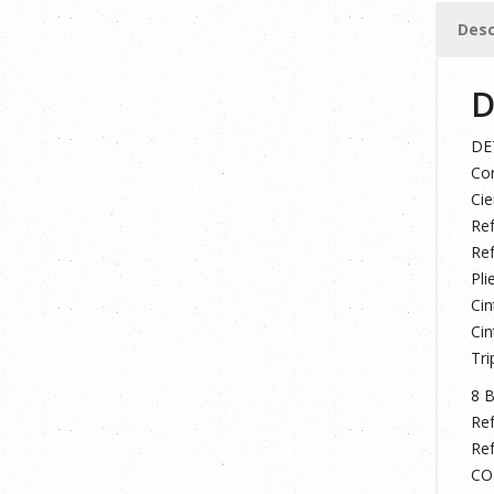
cantid
Desc
D
DE
Cor
Cie
Ref
Ref
Pli
Cin
Cin
Tri
8 B
Ref
Ref
CO