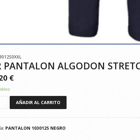
3012S0XXL
R PANTALON ALGODON STRETC
520
€
nibles
AÑADIR AL CARRITO
LON
ON
CH
ía:
PANTALON 103012S NEGRO