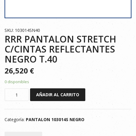
SKU: 103014SN40
RRR PANTALON STRETCH
C/CINTAS REFLECTANTES
NEGRO T.40
26,520
€
0 disponibles
RRR
AÑADIR AL CARRITO
PANTALON
STRETCH
C/CINTAS
Categoría:
PANTALON 103014S NEGRO
REFLECTANTES
NEGRO
T.40