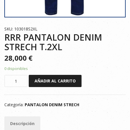
SKU: 103018S2XL
RRR PANTALON DENIM
STRECH T.2XL
28,000
€
0 disponibles
RRR
AÑADIR AL CARRITO
PANTALON
DENIM
STRECH
Categoría:
PANTALON DENIM STRECH
T.2XL
cantidad
Descripción