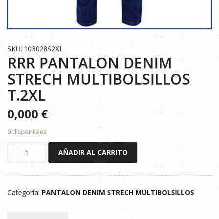
SKU: 103028S2XL
RRR PANTALON DENIM
STRECH MULTIBOLSILLOS
T.2XL
0,000
€
0 disponibles
RRR
AÑADIR AL CARRITO
PANTALON
DENIM
STRECH
Categoría:
PANTALON DENIM STRECH MULTIBOLSILLOS
MULTIBOLSILLOS
T.2XL
cantidad