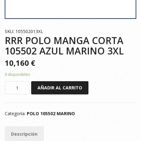
SKU: 105502013XL
RRR POLO MANGA CORTA
105502 AZUL MARINO 3XL
10,160
€
0 disponibles
RRR
AÑADIR AL CARRITO
POLO
MANGA
CORTA
Categoría:
POLO 105502 MARINO
105502
AZUL
MARINO
Descripción
3XL