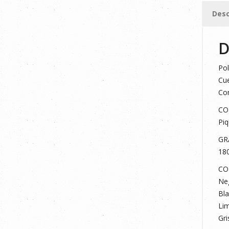
ARENA
Desc
XL
cantid
D
Pol
Cue
Con
CO
Piq
GR
18
CO
Neg
Bla
Lim
Gri