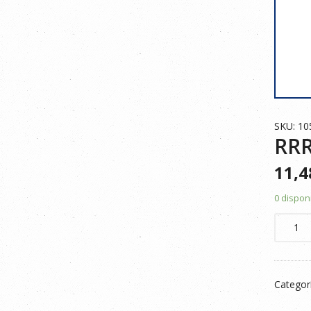
SKU: 10
RRR
11,
0 dispon
RRR
POLO
MANGA
CORTA
Categor
105502
BEIGE