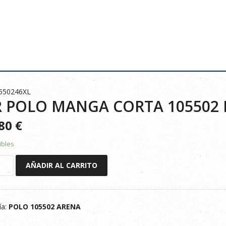
550246XL
 POLO MANGA CORTA 105502 
480
€
ibles
AÑADIR AL CARRITO
ía:
POLO 105502 ARENA