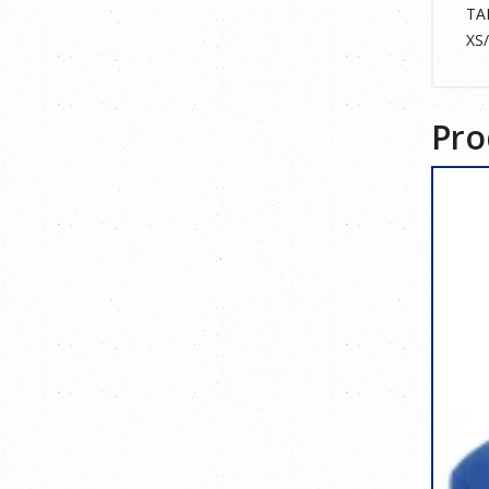
TA
XS
Pro