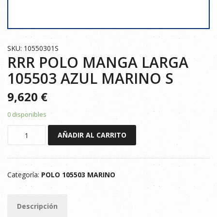
SKU: 10550301S
RRR POLO MANGA LARGA
105503 AZUL MARINO S
9,620
€
0 disponibles
RRR
AÑADIR AL CARRITO
POLO
MANGA
LARGA
Categoría:
POLO 105503 MARINO
105503
AZUL
MARINO
Descripción
S