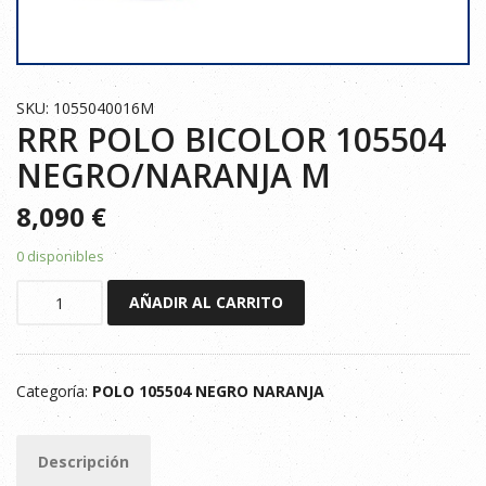
SKU: 1055040016M
RRR POLO BICOLOR 105504
NEGRO/NARANJA M
8,090
€
0 disponibles
RRR
AÑADIR AL CARRITO
POLO
BICOLOR
105504
Categoría:
POLO 105504 NEGRO NARANJA
NEGRO/NARANJA
M
cantidad
Descripción