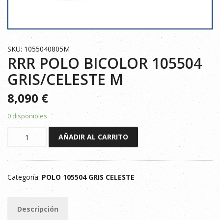
SKU: 1055040805M
RRR POLO BICOLOR 105504
GRIS/CELESTE M
8,090
€
0 disponibles
RRR
AÑADIR AL CARRITO
POLO
BICOLOR
105504
Categoría:
POLO 105504 GRIS CELESTE
GRIS/CELESTE
M
cantidad
Descripción