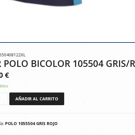
0550408122XL
 POLO BICOLOR 105504 GRIS/
90
€
ibles
AÑADIR AL CARRITO
R
ía:
POLO 1055504 GRIS ROJO
OJO