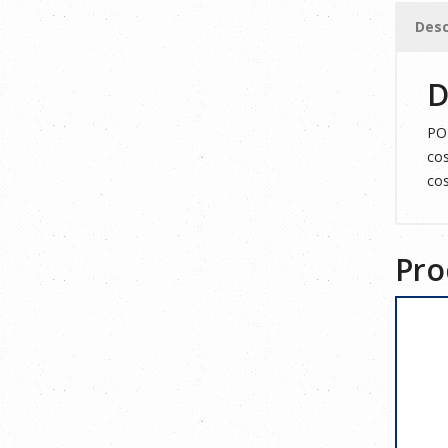
cantid
Desc
D
POL
cos
cos
Pro