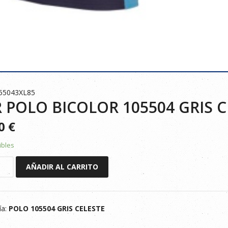
55043XL85
 POLO BICOLOR 105504 GRIS C
90
€
ibles
AÑADIR AL CARRITO
R
ía:
POLO 105504 GRIS CELESTE
E