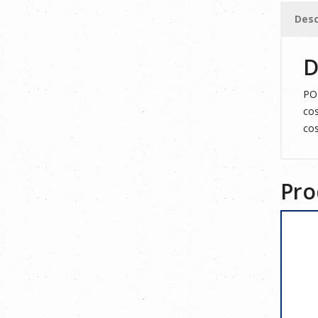
3XL
Desc
cantid
D
POL
cos
cos
Pro