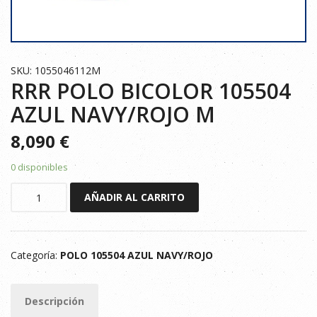
SKU: 1055046112M
RRR POLO BICOLOR 105504
AZUL NAVY/ROJO M
8,090
€
0 disponibles
RRR
AÑADIR AL CARRITO
POLO
BICOLOR
105504
Categoría:
POLO 105504 AZUL NAVY/ROJO
AZUL
NAVY/ROJO
M
Descripción
cantidad