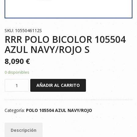
SKU: 1055046112S
RRR POLO BICOLOR 105504
AZUL NAVY/ROJO S
8,090
€
0 disponibles
RRR
AÑADIR AL CARRITO
POLO
BICOLOR
105504
Categoría:
POLO 105504 AZUL NAVY/ROJO
AZUL
NAVY/ROJO
S
Descripción
cantidad