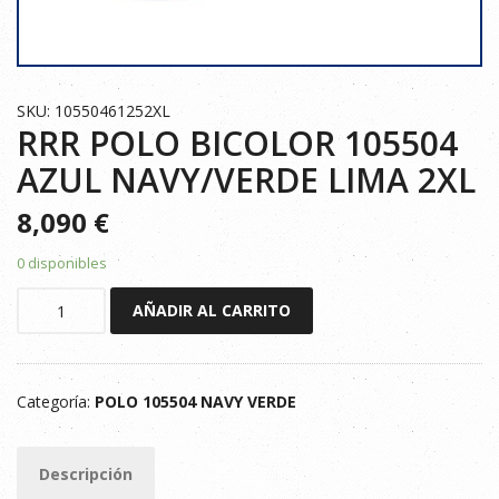
SKU: 10550461252XL
RRR POLO BICOLOR 105504
AZUL NAVY/VERDE LIMA 2XL
8,090
€
0 disponibles
RRR
AÑADIR AL CARRITO
POLO
BICOLOR
105504
Categoría:
POLO 105504 NAVY VERDE
AZUL
NAVY/VERDE
LIMA
Descripción
2XL