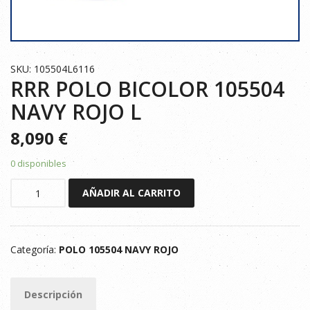
SKU: 105504L6116
RRR POLO BICOLOR 105504
NAVY ROJO L
8,090
€
0 disponibles
RRR
AÑADIR AL CARRITO
POLO
BICOLOR
105504
Categoría:
POLO 105504 NAVY ROJO
NAVY
ROJO
L
Descripción
cantidad