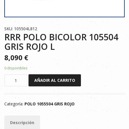
SKU: 105504L812
RRR POLO BICOLOR 105504
GRIS ROJO L
8,090
€
0 disponibles
RRR
AÑADIR AL CARRITO
POLO
BICOLOR
105504
Categoría:
POLO 1055504 GRIS ROJO
GRIS
ROJO
L
Descripción
cantidad