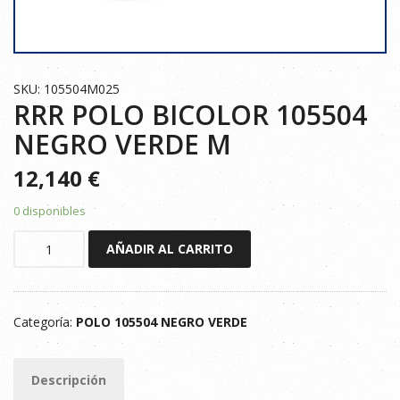
SKU: 105504M025
RRR POLO BICOLOR 105504
NEGRO VERDE M
12,140
€
0 disponibles
RRR
AÑADIR AL CARRITO
POLO
BICOLOR
105504
Categoría:
POLO 105504 NEGRO VERDE
NEGRO
VERDE
M
Descripción
cantidad