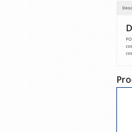
M
Desc
cantid
D
POL
cos
cos
Pro