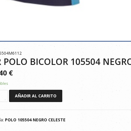
05504M6112
 POLO BICOLOR 105504 NEGR
140
€
ibles
AÑADIR AL CARRITO
R
ía:
POLO 105504 NEGRO CELESTE
E