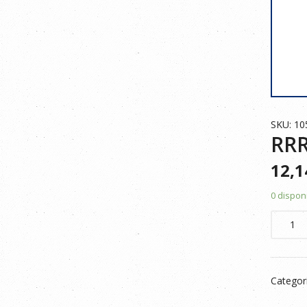
SKU: 1
RRR
12,
0 dispon
RRR
POLO
BICOLO
105504
Categor
NEGRO
CELEST